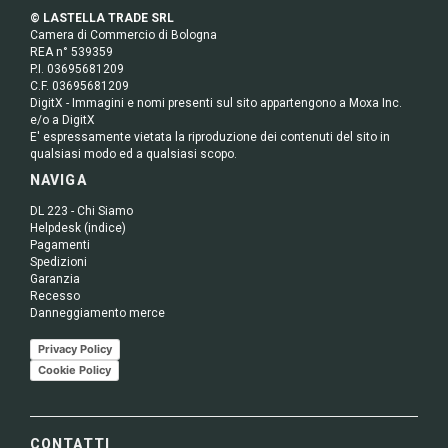
© LASTELLA TRADE SRL
Camera di Commercio di Bologna
REA n° 539359
P.I. 03695681209
C.F. 03695681209
DigitX - Immagini e nomi presenti sul sito appartengono a Moxa Inc.
e/o a DigitX
E' espressamente vietata la riproduzione dei contenuti del sito in
qualsiasi modo ed a qualsiasi scopo.
NAVIGA
DL 223 - Chi Siamo
Helpdesk (indice)
Pagamenti
Spedizioni
Garanzia
Recesso
Danneggiamento merce
Privacy Policy
Cookie Policy
CONTATTI