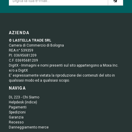
AZIENDA
© LASTELLA TRADE SRL
Camera di Commercio di Bologna
REA n° 539359
P.I. 03695681209
C.F. 03695681209
DigitX - Immagini e nomi presenti sul sito appartengono a Moxa Inc.
e/o a DigitX
E' espressamente vietata la riproduzione dei contenuti del sito in
qualsiasi modo ed a qualsiasi scopo.
NAVIGA
DL 223 - Chi Siamo
Helpdesk (indice)
Pagamenti
Spedizioni
Garanzia
Recesso
Danneggiamento merce