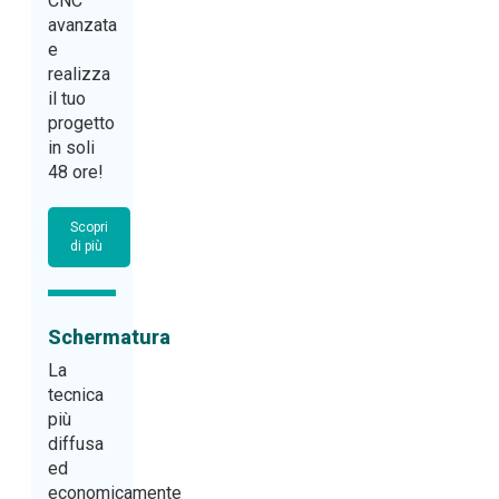
CNC
avanzata
e
realizza
il tuo
progetto
in soli
48 ore!
Scopri
di più
Schermatura
La
tecnica
più
diffusa
ed
economicamente