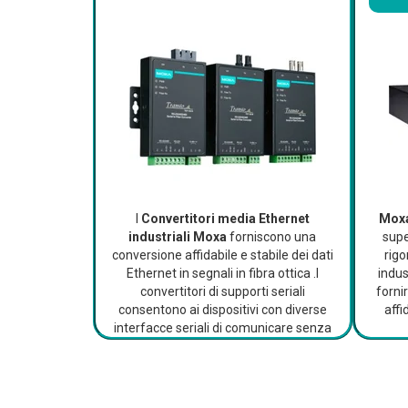
I
Convertitori media Ethernet
Moxa
industriali Moxa
forniscono una
supe
conversione affidabile e stabile dei dati
rig
Ethernet in segnali in fibra ottica .I
indus
convertitori di supporti seriali
forni
consentono ai dispositivi con diverse
affi
interfacce seriali di comunicare senza
sforzo