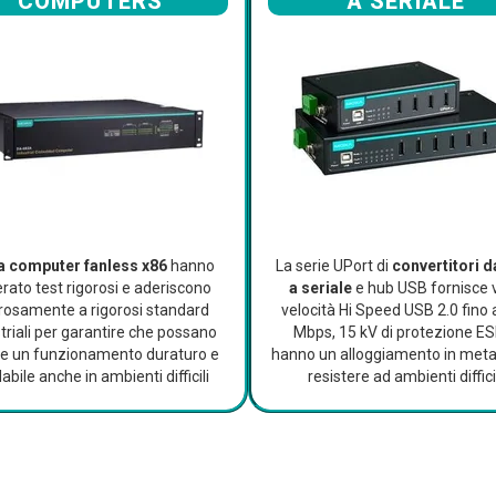
COMPUTERS
A SERIALE
 computer fanless x86
hanno
La serie UPort di
convertitori 
rato test rigorosi e aderiscono
a seriale
e hub USB fornisce 
orosamente a rigorosi standard
velocità Hi Speed USB 2.0 fino 
triali per garantire che possano
Mbps, 15 kV di protezione ES
re un funzionamento duraturo e
hanno un alloggiamento in meta
dabile anche in ambienti difficili
resistere ad ambienti diffici