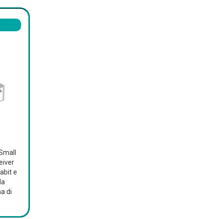
 Small
eiver
abit e
la
a di