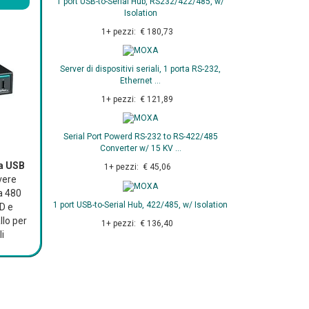
1 port USB-to-Serial Hub, RS232/422/485, w/
Isolation
1+ pezzi: € 180,73
Server di dispositivi seriali, 1 porta RS-232,
Ethernet ...
1+ pezzi: € 121,89
Serial Port Powerd RS-232 to RS-422/485
Converter w/ 15 KV ...
da USB
1+ pezzi: € 45,06
vere
a 480
1 port USB-to-Serial Hub, 422/485, w/ Isolation
D e
llo per
1+ pezzi: € 136,40
li