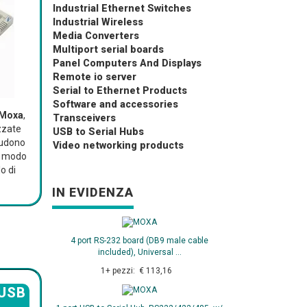
Industrial Ethernet Switches
Industrial Wireless
Media Converters
Multiport serial boards
Panel Computers And Displays
Remote io server
Serial to Ethernet Products
Software and accessories
 Moxa
,
Transceivers
zzate
USB to Serial Hubs
cludono
Video networking products
in modo
o di
IN EVIDENZA
4 port RS-232 board (DB9 male cable
included), Universal ...
1+ pezzi: € 113,16
 USB