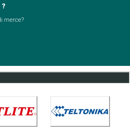
 ?
di merce?