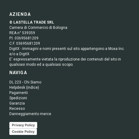
AZIENDA
© LASTELLA TRADE SRL
Camera di Commercio di Bologna
REA n° 539359
P.I. 03695681209
C.F. 03695681209
DigitX - Immagini e nomi presenti sul sito appartengono a Moxa Inc.
e/o a DigitX
E' espressamente vietata la riproduzione dei contenuti del sito in
qualsiasi modo ed a qualsiasi scopo.
NAVIGA
DL 223 - Chi Siamo
Helpdesk (indice)
Pagamenti
Spedizioni
Garanzia
Recesso
Danneggiamento merce
Privacy Policy
Cookie Policy