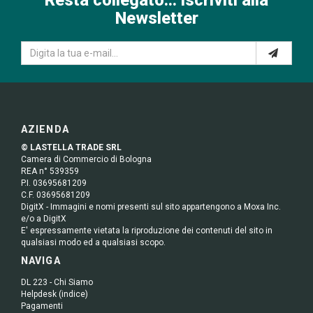
Resta collegato... iscriviti alla
Newsletter
AZIENDA
© LASTELLA TRADE SRL
Camera di Commercio di Bologna
REA n° 539359
P.I. 03695681209
C.F. 03695681209
DigitX - Immagini e nomi presenti sul sito appartengono a Moxa Inc.
e/o a DigitX
E' espressamente vietata la riproduzione dei contenuti del sito in
qualsiasi modo ed a qualsiasi scopo.
NAVIGA
DL 223 - Chi Siamo
Helpdesk (indice)
Pagamenti