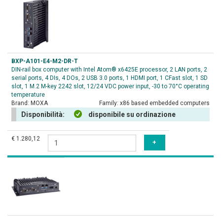
BXP-A101-E4-M2-DR-T
DIN-rail box computer with Intel Atom® x6425E processor, 2 LAN ports, 2
serial ports, 4 DIs, 4 DOs, 2 USB 3.0 ports, 1 HDMI port, 1 CFast slot, 1 SD
slot, 1 M.2 M-key 2242 slot, 12/24 VDC power input, -30 to 70°C operating
temperature
Brand:
MOXA
Family:
x86 based embedded computers
Disponibilità:
disponibile su ordinazione
€ 1.280,12