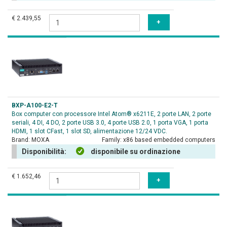
€ 2.439,55
BXP-A100-E2-T
Box computer con processore Intel Atom® x6211E, 2 porte LAN, 2 porte
seriali, 4 DI, 4 DO, 2 porte USB 3.0, 4 porte USB 2.0, 1 porta VGA, 1 porta
HDMI, 1 slot CFast, 1 slot SD, alimentazione 12/24 VDC.
Brand:
MOXA
Family:
x86 based embedded computers
Disponibilità:
disponibile su ordinazione
€ 1.652,46