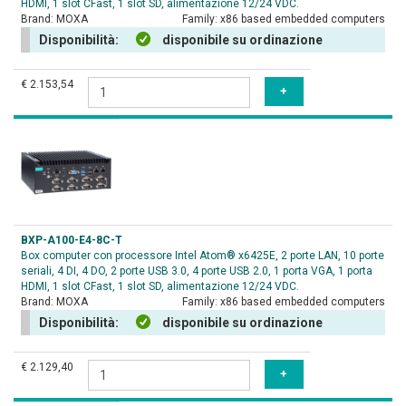
HDMI, 1 slot CFast, 1 slot SD, alimentazione 12/24 VDC.
Brand:
MOXA
Family:
x86 based embedded computers
Disponibilità:
disponibile su ordinazione
€ 2.153,54
BXP-A100-E4-8C-T
Box computer con processore Intel Atom® x6425E, 2 porte LAN, 10 porte
seriali, 4 DI, 4 DO, 2 porte USB 3.0, 4 porte USB 2.0, 1 porta VGA, 1 porta
HDMI, 1 slot CFast, 1 slot SD, alimentazione 12/24 VDC.
Brand:
MOXA
Family:
x86 based embedded computers
Disponibilità:
disponibile su ordinazione
€ 2.129,40