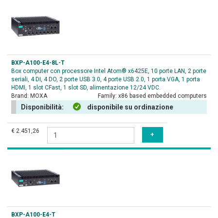
BXP-A100-E4-8L-T
Box computer con processore Intel Atom® x6425E, 10 porte LAN, 2 porte
seriali, 4 DI, 4 DO, 2 porte USB 3.0, 4 porte USB 2.0, 1 porta VGA, 1 porta
HDMI, 1 slot CFast, 1 slot SD, alimentazione 12/24 VDC.
Brand:
MOXA
Family:
x86 based embedded computers
Disponibilità:
disponibile su ordinazione
€ 2.451,26
BXP-A100-E4-T