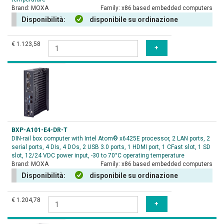
Brand:
MOXA
Family:
x86 based embedded computers
Disponibilità:
disponibile su ordinazione
€ 1.123,58
BXP-A101-E4-DR-T
DIN-rail box computer with Intel Atom® x6425E processor, 2 LAN ports, 2
serial ports, 4 DIs, 4 DOs, 2 USB 3.0 ports, 1 HDMI port, 1 CFast slot, 1 SD
slot, 12/24 VDC power input, -30 to 70°C operating temperature
Brand:
MOXA
Family:
x86 based embedded computers
Disponibilità:
disponibile su ordinazione
€ 1.204,78