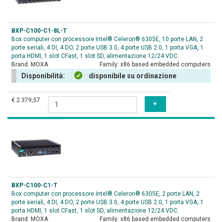
BXP-C100-C1-8L-T
Box computer con processore Intel® Celeron® 6305E, 10 porte LAN, 2
porte seriali, 4 DI, 4 DO, 2 porte USB 3.0, 4 porte USB 2.0, 1 porta VGA, 1
porta HDMI, 1 slot CFast, 1 slot SD, alimentazione 12/24 VDC.
Brand:
MOXA
Family:
x86 based embedded computers
Disponibilità:
disponibile su ordinazione
€ 2.379,57
BXP-C100-C1-T
Box computer con processore Intel® Celeron® 6305E, 2 porte LAN, 2
porte seriali, 4 DI, 4 DO, 2 porte USB 3.0, 4 porte USB 2.0, 1 porta VGA, 1
porta HDMI, 1 slot CFast, 1 slot SD, alimentazione 12/24 VDC.
Brand:
MOXA
Family:
x86 based embedded computers