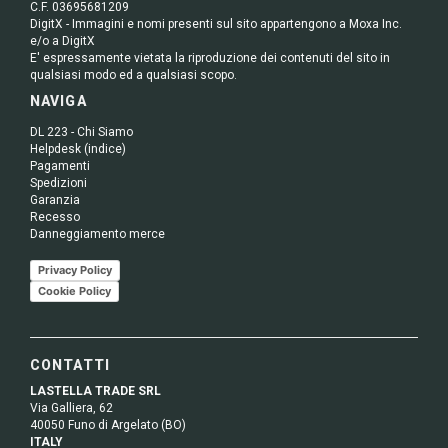
C.F. 03695681209
DigitX - Immagini e nomi presenti sul sito appartengono a Moxa Inc.
e/o a DigitX
E' espressamente vietata la riproduzione dei contenuti del sito in
qualsiasi modo ed a qualsiasi scopo.
NAVIGA
DL 223 - Chi Siamo
Helpdesk (indice)
Pagamenti
Spedizioni
Garanzia
Recesso
Danneggiamento merce
Privacy Policy
Cookie Policy
CONTATTI
LASTELLA TRADE SRL
Via Galliera, 62
40050 Funo di Argelato (BO)
ITALY