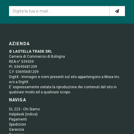
AZIENDA
© LASTELLA TRADE SRL
Camera di Commercio di Bologna
REA n° 539359
P.I. 03695681209
C.F. 03695681209
DigitX - Immagini e nomi presenti sul sito appartengono a Moxa Inc.
e/o a DigitX
E' espressamente vietata la riproduzione dei contenuti del sito in
qualsiasi modo ed a qualsiasi scopo.
NAVIGA
DL 223 - Chi Siamo
Helpdesk (indice)
Pagamenti
Spedizioni
Garanzia