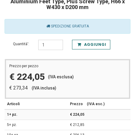
Aluminium Feet Type, Plus Screw Type, H66 x
W430 x D200 mm
SPEDIZIONE GRATUITA
Quantità':
AGGIUNGI
Prezzo per pezzo
€ 224,05
(IVA esclusa)
€ 273,34
(IVA inclusa)
Articoli
Prezzo
(IVA esc.)
1+ pz.
€ 224,05
5+ pz.
€ 212,85