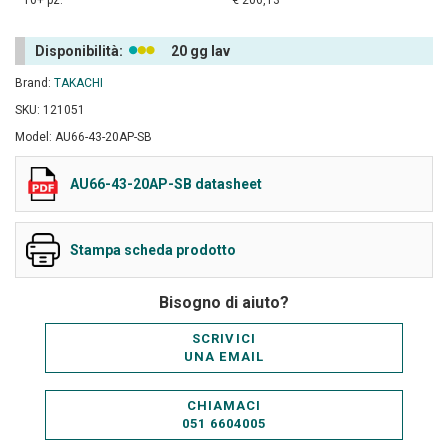
10+ pz.
€ 206,13
Disponibilità:
20 gg lav
Brand:
TAKACHI
SKU: 121051
Model: AU66-43-20AP-SB
AU66-43-20AP-SB datasheet
Stampa scheda prodotto
Bisogno di aiuto?
SCRIVICI
UNA EMAIL
CHIAMACI
051 6604005