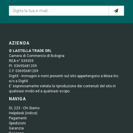
AZIENDA
© LASTELLA TRADE SRL
Camera di Commercio di Bologna
REA n° 539359
P.I. 03695681209
C.F. 03695681209
DigitX - Immagini e nomi presenti sul sito appartengono a Moxa Inc.
e/o a DigitX
E' espressamente vietata la riproduzione dei contenuti del sito in
qualsiasi modo ed a qualsiasi scopo.
NAVIGA
DL 223 - Chi Siamo
Helpdesk (indice)
Pagamenti
Spedizioni
Garanzia