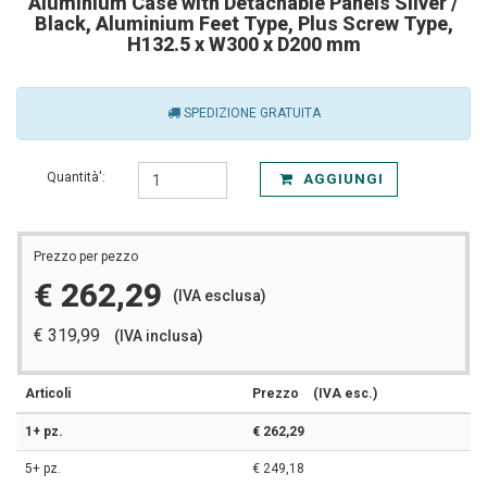
Aluminium Case with Detachable Panels Silver /
Black, Aluminium Feet Type, Plus Screw Type,
H132.5 x W300 x D200 mm
SPEDIZIONE GRATUITA
Quantità':
AGGIUNGI
Prezzo per pezzo
€ 262,29
(IVA esclusa)
€ 319,99
(IVA inclusa)
Articoli
Prezzo
(IVA esc.)
1+ pz.
€ 262,29
5+ pz.
€ 249,18