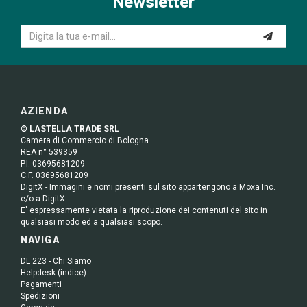
Newsletter
AZIENDA
© LASTELLA TRADE SRL
Camera di Commercio di Bologna
REA n° 539359
P.I. 03695681209
C.F. 03695681209
DigitX - Immagini e nomi presenti sul sito appartengono a Moxa Inc.
e/o a DigitX
E' espressamente vietata la riproduzione dei contenuti del sito in
qualsiasi modo ed a qualsiasi scopo.
NAVIGA
DL 223 - Chi Siamo
Helpdesk (indice)
Pagamenti
Spedizioni