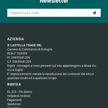
Newsletter
AZIENDA
© LASTELLA TRADE SRL
Camera di Commercio di Bologna
REA n° 539359
P.I. 03695681209
C.F. 03695681209
DigitX - Immagini e nomi presenti sul sito appartengono a Moxa Inc.
e/o a DigitX
E' espressamente vietata la riproduzione dei contenuti del sito in
qualsiasi modo ed a qualsiasi scopo.
NAVIGA
DL 223 - Chi Siamo
Helpdesk (indice)
Pagamenti
Spedizioni