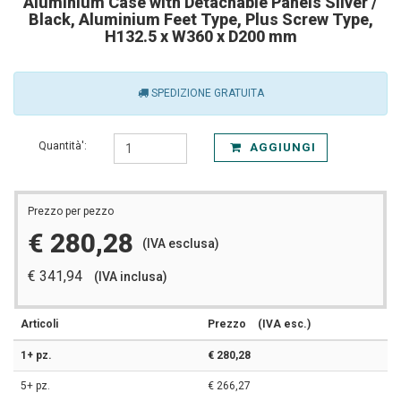
Aluminium Case with Detachable Panels Silver /
Black, Aluminium Feet Type, Plus Screw Type,
H132.5 x W360 x D200 mm
SPEDIZIONE GRATUITA
Quantità':
AGGIUNGI
Prezzo per pezzo
€ 280,28
(IVA esclusa)
€ 341,94
(IVA inclusa)
Articoli
Prezzo
(IVA esc.)
1+ pz.
€ 280,28
5+ pz.
€ 266,27