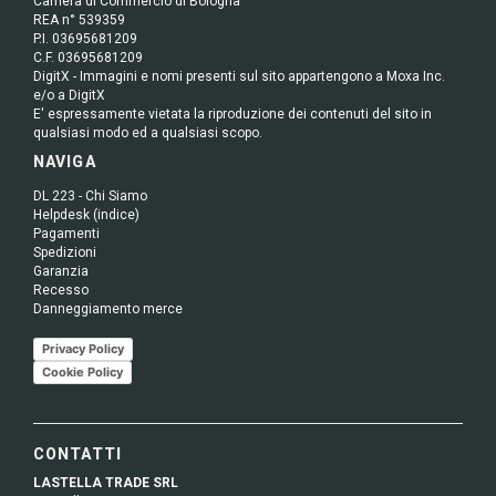
Camera di Commercio di Bologna
REA n° 539359
P.I. 03695681209
C.F. 03695681209
DigitX - Immagini e nomi presenti sul sito appartengono a Moxa Inc.
e/o a DigitX
E' espressamente vietata la riproduzione dei contenuti del sito in
qualsiasi modo ed a qualsiasi scopo.
NAVIGA
DL 223 - Chi Siamo
Helpdesk (indice)
Pagamenti
Spedizioni
Garanzia
Recesso
Danneggiamento merce
Privacy Policy
Cookie Policy
CONTATTI
LASTELLA TRADE SRL