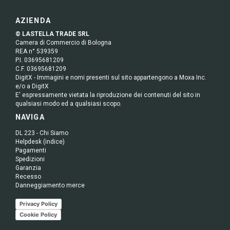
AZIENDA
© LASTELLA TRADE SRL
Camera di Commercio di Bologna
REA n° 539359
P.I. 03695681209
C.F. 03695681209
DigitX - Immagini e nomi presenti sul sito appartengono a Moxa Inc.
e/o a DigitX
E' espressamente vietata la riproduzione dei contenuti del sito in
qualsiasi modo ed a qualsiasi scopo.
NAVIGA
DL 223 - Chi Siamo
Helpdesk (indice)
Pagamenti
Spedizioni
Garanzia
Recesso
Danneggiamento merce
Privacy Policy
Cookie Policy