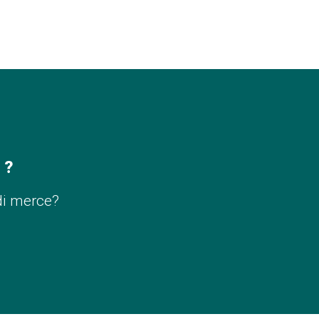
 ?
di merce?