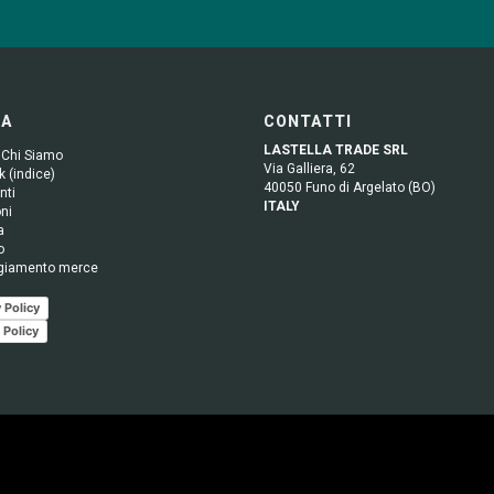
GA
CONTATTI
LASTELLA TRADE SRL
 Chi Siamo
Via Galliera, 62
 (indice)
40050 Funo di Argelato (BO)
nti
ITALY
ni
a
o
giamento merce
 Policy
 Policy