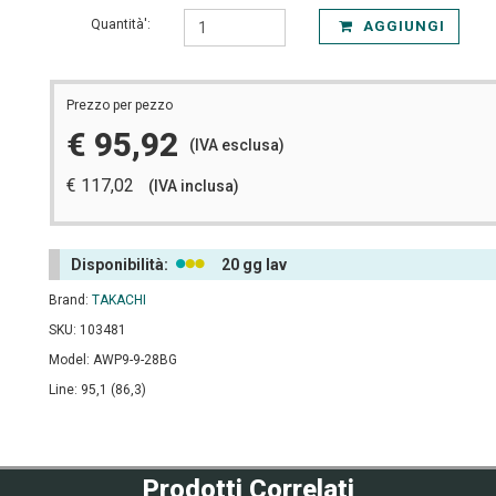
Quantità':
AGGIUNGI
Prezzo per pezzo
€ 95,92
(IVA esclusa)
€ 117,02
(IVA inclusa)
Disponibilità:
20 gg lav
Brand:
TAKACHI
SKU: 103481
Model: AWP9-9-28BG
Line: 95,1 (86,3)
Prodotti Correlati