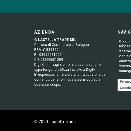
AZIENDA
NAVI
© LASTELLA TRADE SRL
DL 223 -
Camera di Commercio di Bologna
Helpdesk
REA n° 539359
Pagame
P.I. 03695681209
Spedizio
C.F. 03695681209
Garanzi
DigitX - Immagini e nomi presenti sul sito
Recess
appartengono a Moxa Inc. e/o a DigitX
Danneg
E' espressamente vietata la riproduzione dei
contenuti del sito in qualsiasi modo ed a
Privacy
qualsiasi scopo.
Cookie
© 2020. Lastella Trade