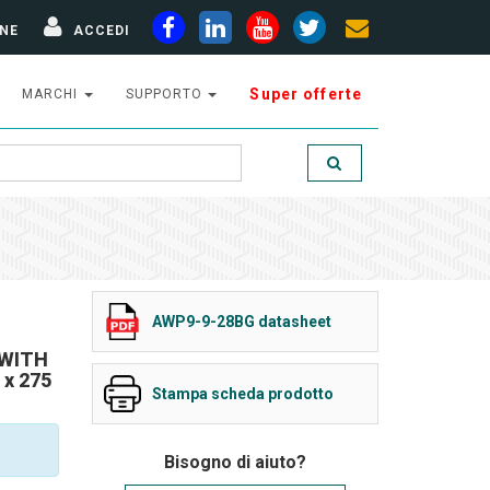
NE
ACCEDI
Super offerte
MARCHI
SUPPORTO
AWP9-9-28BG datasheet
 WITH
x 275
Stampa scheda prodotto
Bisogno di aiuto?