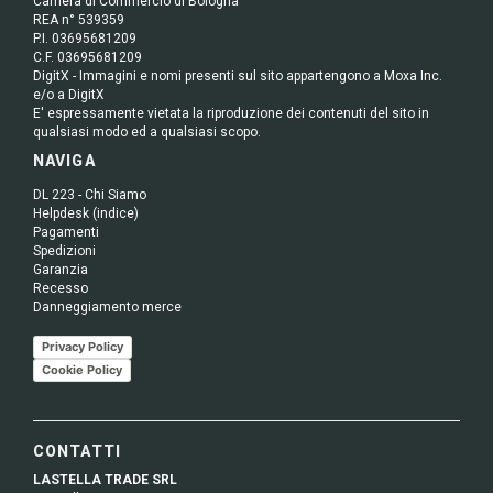
Camera di Commercio di Bologna
REA n° 539359
P.I. 03695681209
C.F. 03695681209
DigitX - Immagini e nomi presenti sul sito appartengono a Moxa Inc.
e/o a DigitX
E' espressamente vietata la riproduzione dei contenuti del sito in
qualsiasi modo ed a qualsiasi scopo.
NAVIGA
DL 223 - Chi Siamo
Helpdesk (indice)
Pagamenti
Spedizioni
Garanzia
Recesso
Danneggiamento merce
Privacy Policy
Cookie Policy
CONTATTI
LASTELLA TRADE SRL