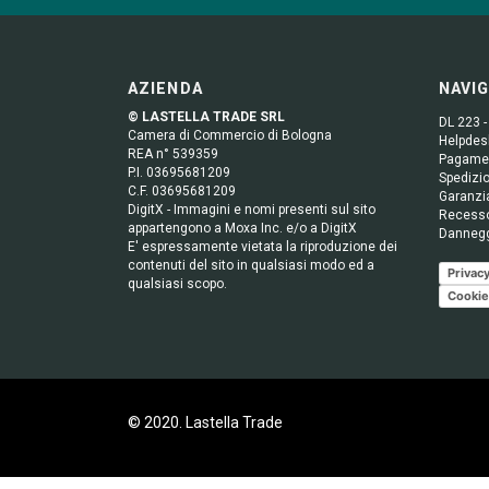
AZIENDA
NAVI
© LASTELLA TRADE SRL
DL 223 -
Camera di Commercio di Bologna
Helpdesk
REA n° 539359
Pagame
P.I. 03695681209
Spedizio
C.F. 03695681209
Garanzi
DigitX - Immagini e nomi presenti sul sito
Recess
appartengono a Moxa Inc. e/o a DigitX
Danneg
E' espressamente vietata la riproduzione dei
contenuti del sito in qualsiasi modo ed a
Privacy
qualsiasi scopo.
Cookie
© 2020. Lastella Trade