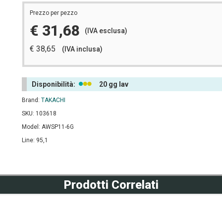
Prezzo per pezzo
€ 31,68
(IVA esclusa)
€ 38,65
(IVA inclusa)
Disponibilità:
20 gg lav
Brand:
TAKACHI
SKU: 103618
Model: AWSP11-6G
Line: 95,1
Prodotti Correlati