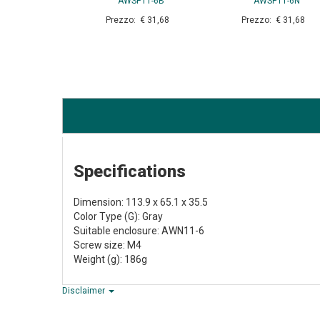
AWSP11-6B
AWSP11-6N
Prezzo: € 31,68
Prezzo: € 31,68
Specifications
Dimension: 113.9 x 65.1 x 35.5
Color Type (G): Gray
Suitable enclosure: AWN11-6
Screw size: M4
Weight (g): 186g
Disclaimer