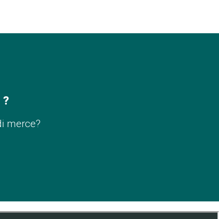
 ?
di merce?