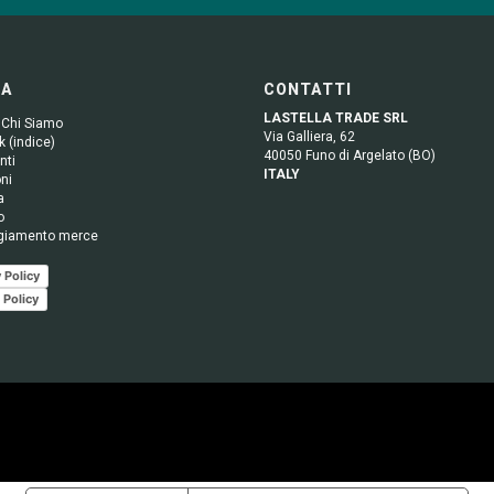
GA
CONTATTI
LASTELLA TRADE SRL
 Chi Siamo
Via Galliera, 62
 (indice)
40050 Funo di Argelato (BO)
nti
ITALY
ni
a
o
giamento merce
 Policy
 Policy