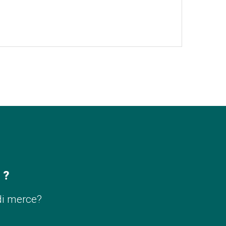
 ?
di merce?