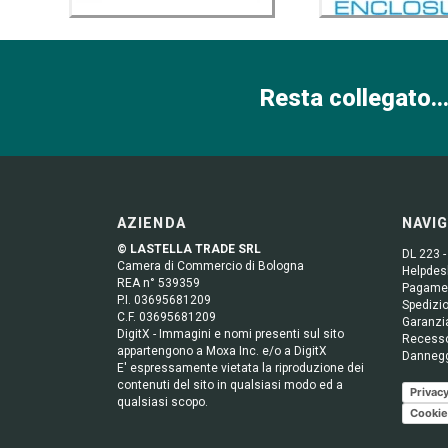
Resta collegato...
AZIENDA
NAVI
© LASTELLA TRADE SRL
DL 223 -
Camera di Commercio di Bologna
Helpdesk
REA n° 539359
Pagame
P.I. 03695681209
Spedizio
C.F. 03695681209
Garanzi
DigitX - Immagini e nomi presenti sul sito
Recess
appartengono a Moxa Inc. e/o a DigitX
Danneg
E' espressamente vietata la riproduzione dei
contenuti del sito in qualsiasi modo ed a
Privacy
qualsiasi scopo.
Cookie