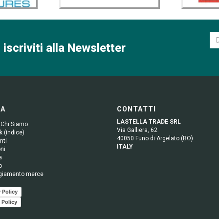
 iscriviti alla Newsletter
GA
CONTATTI
LASTELLA TRADE SRL
 Chi Siamo
Via Galliera, 62
 (indice)
40050 Funo di Argelato (BO)
nti
ITALY
ni
a
o
giamento merce
 Policy
 Policy