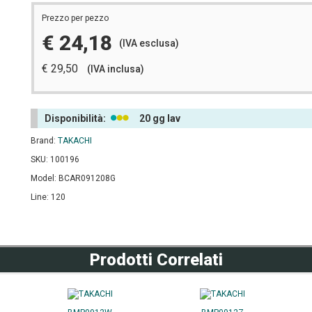
Prezzo per pezzo
€ 24,18
(IVA esclusa)
€ 29,50
(IVA inclusa)
Disponibilità:
20 gg lav
Brand:
TAKACHI
SKU: 100196
Model: BCAR091208G
Line: 120
Prodotti Correlati