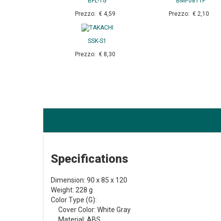
BFL-1G
BMP0811P
Prezzo: € 4,59
Prezzo: € 2,10
SSK-S1
Prezzo: € 8,30
Specifications
Dimension: 90 x 85 x 120
Weight: 228 g
Color Type (G):
Cover Color: White Gray
Material: ABS