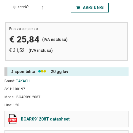
Quantità':
AGGIUNGI
Prezzo per pezzo
€ 25,84
(IVA esclusa)
€ 31,52
(IVA inclusa)
Disponibilità:
20 gg lav
Brand:
TAKACHI
SKU: 100197
Model: BCAR091208T
Line: 120
BCAR091208T datasheet