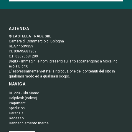
AZIENDA
© LASTELLA TRADE SRL
Camera di Commercio di Bologna
REA n° 539359
P.I. 03695681209
C.F. 03695681209
DigitX - Immagini e nomi presenti sul sito appartengono a Moxa Inc.
e/o a DigitX
E' espressamente vietata la riproduzione dei contenuti del sito in
qualsiasi modo ed a qualsiasi scopo.
NAVIGA
DL 223 - Chi Siamo
Helpdesk (indice)
Pagamenti
Spedizioni
Garanzia
Recesso
Danneggiamento merce