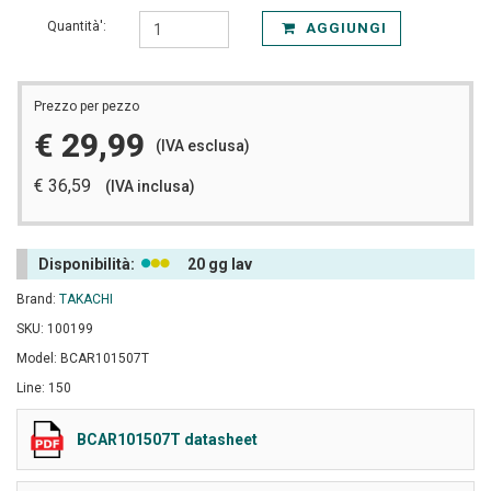
Quantità':
AGGIUNGI
Prezzo per pezzo
€ 29,99
(IVA esclusa)
€ 36,59
(IVA inclusa)
Disponibilità:
20 gg lav
Brand:
TAKACHI
SKU: 100199
Model: BCAR101507T
Line: 150
BCAR101507T datasheet