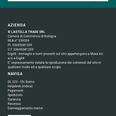
AZIENDA
© LASTELLA TRADE SRL
Camera di Commercio di Bologna
REA n° 539359
P.I. 03695681209
C.F. 03695681209
DigitX - Immagini e nomi presenti sul sito appartengono a Moxa Inc.
e/o a DigitX
E' espressamente vietata la riproduzione dei contenuti del sito in
qualsiasi modo ed a qualsiasi scopo.
NAVIGA
DL 223 - Chi Siamo
Helpdesk (indice)
Pagamenti
Spedizioni
Garanzia
Recesso
Danneggiamento merce