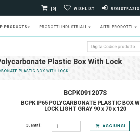
[0]
WISHLIST
REGISTRAZIO
P PRODUCTS
PRODOTTI INDUSTRIALI
ALTRI PRODOTTI
ycarbonate Plastic Box With Lock
RBONATE PLASTIC BOX WITH LOCK
BCPK091207S
BCPK IP65 POLYCARBONATE PLASTIC BOX W
LOCK LIGHT GRAY 90 x 70 x 120
Quantità':
AGGIUNGI