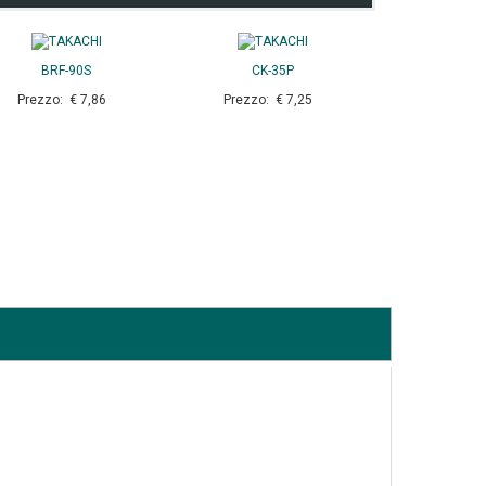
BRF-90S
CK-35P
Prezzo: € 7,86
Prezzo: € 7,25