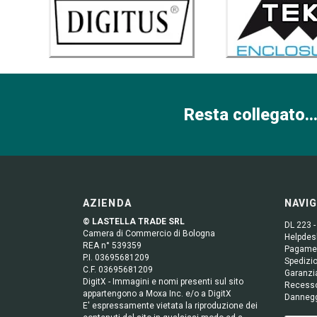
Resta collegato...
AZIENDA
NAVI
© LASTELLA TRADE SRL
DL 223 -
Camera di Commercio di Bologna
Helpdesk
REA n° 539359
Pagame
P.I. 03695681209
Spedizio
C.F. 03695681209
Garanzi
DigitX - Immagini e nomi presenti sul sito
Recess
appartengono a Moxa Inc. e/o a DigitX
Danneg
E' espressamente vietata la riproduzione dei