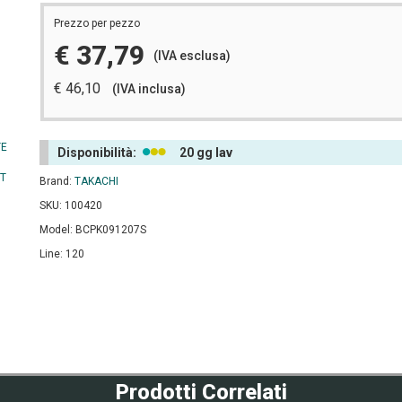
Prezzo per pezzo
€ 37,79
(IVA esclusa)
€ 46,10
(IVA inclusa)
Disponibilità:
20 gg lav
Brand:
TAKACHI
SKU: 100420
Model: BCPK091207S
Line: 120
Prodotti Correlati