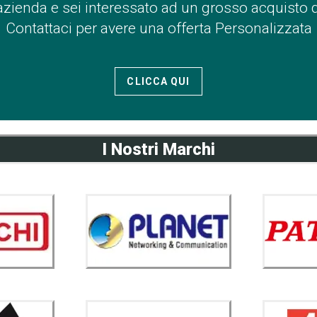
azienda e sei interessato ad un grosso acquisto 
Contattaci per avere una offerta Personalizzata
CLICCA QUI
I Nostri Marchi