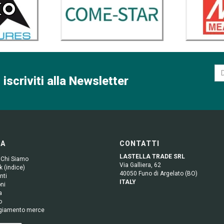
 iscriviti alla Newsletter
GA
CONTATTI
LASTELLA TRADE SRL
 Chi Siamo
Via Galliera, 62
 (indice)
40050 Funo di Argelato (BO)
nti
ITALY
ni
a
o
giamento merce