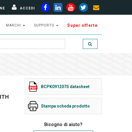
NE
ACCEDI
Super offerte
MARCHI
SUPPORTO
BCPK091207S datasheet
ITH
Stampa scheda prodotto
Bisogno di aiuto?