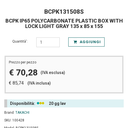
BCPK131508S
BCPK IP65 POLYCARBONATE PLASTIC BOX WITH
LOCK LIGHT GRAY 135 x 85 x 155
Quantità':
AGGIUNGI
Prezzo per pezzo
€ 70,28
(IVA esclusa)
€ 85,74
(IVA inclusa)
Disponibilità:
20 gg lav
Brand:
TAKACHI
SKU: 100428