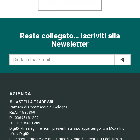
Resta collegato... iscriviti alla
Newsletter
AZIENDA
© LASTELLA TRADE SRL
Camera di Commercio di Bologna
REA n° 539359
P.I. 03695681209
C.F. 03695681209
DigitX - Immagini e nomi presenti sul sito appartengono a Moxa Inc.
e/o a DigitX
E' espressamente vietata la riproduzione dei contenuti del sito in