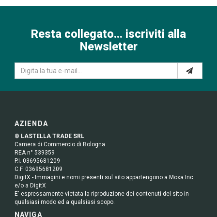
Resta collegato... iscriviti alla
Newsletter
AZIENDA
© LASTELLA TRADE SRL
Camera di Commercio di Bologna
REA n° 539359
P.I. 03695681209
C.F. 03695681209
DigitX - Immagini e nomi presenti sul sito appartengono a Moxa Inc.
e/o a DigitX
E' espressamente vietata la riproduzione dei contenuti del sito in
qualsiasi modo ed a qualsiasi scopo.
NAVIGA