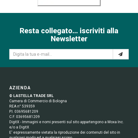
Resta collegato... iscriviti alla
Newsletter
AZIENDA
© LASTELLA TRADE SRL
Camera di Commercio di Bologna
REA n° 539359
P.I. 03695681209
C.F. 03695681209
DigitX - Immagini e nomi presenti sul sito appartengono a Moxa Inc.
e/o a DigitX
E' espressamente vietata la riproduzione dei contenuti del sito in
qualsiasi modo ed a qualsiasi scopo.