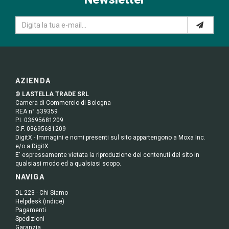
AZIENDA
© LASTELLA TRADE SRL
Camera di Commercio di Bologna
REA n° 539359
P.I. 03695681209
C.F. 03695681209
DigitX - Immagini e nomi presenti sul sito appartengono a Moxa Inc.
e/o a DigitX
E' espressamente vietata la riproduzione dei contenuti del sito in
qualsiasi modo ed a qualsiasi scopo.
NAVIGA
DL 223 - Chi Siamo
Helpdesk (indice)
Pagamenti
Spedizioni
Garanzia