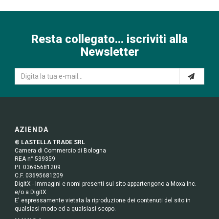
Resta collegato... iscriviti alla
Newsletter
AZIENDA
© LASTELLA TRADE SRL
Camera di Commercio di Bologna
REA n° 539359
P.I. 03695681209
C.F. 03695681209
DigitX - Immagini e nomi presenti sul sito appartengono a Moxa Inc.
e/o a DigitX
E' espressamente vietata la riproduzione dei contenuti del sito in
qualsiasi modo ed a qualsiasi scopo.