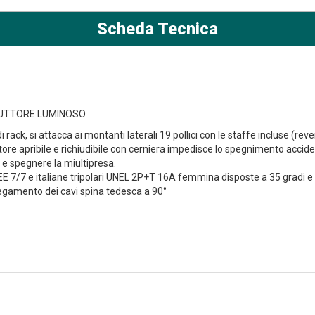
Scheda Tecnica
RUTTORE LUMINOSO.
 rack, si attacca ai montanti laterali 19 pollici con le staffe incluse (revers
uttore apribile e richiudibile con cerniera impedisce lo spegnimento accid
 e spegnere la miultipresa.
E 7/7 e italiane tripolari UNEL 2P+T 16A femmina disposte a 35 gradi e 
llegamento dei cavi spina tedesca a 90°