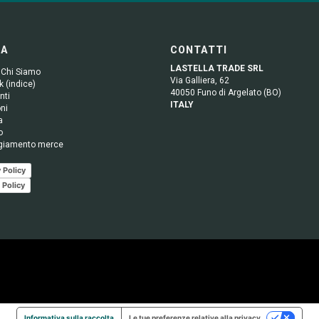
GA
CONTATTI
LASTELLA TRADE SRL
 Chi Siamo
Via Galliera, 62
 (indice)
40050 Funo di Argelato (BO)
nti
ITALY
ni
a
o
giamento merce
 Policy
 Policy
Informativa sulla raccolta
Le tue preferenze relative alla privacy