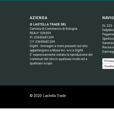
AZIENDA
NAVI
© LASTELLA TRADE SRL
DL 223 -
Camera di Commercio di Bologna
Helpdesk
REA n° 539359
Pagame
P.I. 03695681209
Spedizio
C.F. 03695681209
Garanzi
DigitX - Immagini e nomi presenti sul sito
Recess
appartengono a Moxa Inc. e/o a DigitX
Danneg
E' espressamente vietata la riproduzione dei
contenuti del sito in qualsiasi modo ed a
Privacy
qualsiasi scopo.
Cookie
© 2020. Lastella Trade