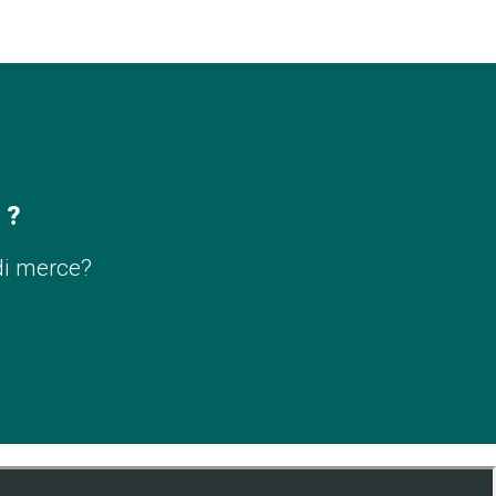
 ?
di merce?