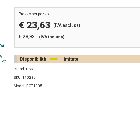
Prezzo per pezzo
€ 23,63
(IVA esclusa)
€ 28,83
(IVA inclusa)
Disponibilità:
limitata
Brand: LINK
SKU: 110289
Model: DGT10051