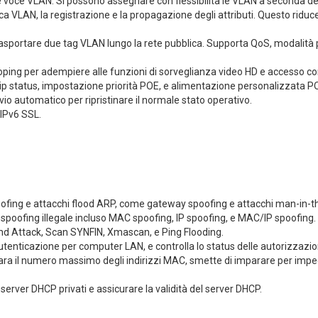
oce VLAN. Si possono assegnare con flessibilità le VLAN a seconda dell
 VLAN, la registrazione e la propagazione degli attributi. Questo riduc
rasportare due tag VLAN lungo la rete pubblica. Supporta QoS, modalit
ing per adempiere alle funzioni di sorveglianza video HD e accesso c
p status, impostazione priorità POE, e alimentazione personalizzata 
 automatico per ripristinare il normale stato operativo.
 IPv6 SSL.
fing e attacchi flood ARP, come gateway spoofing e attacchi man-in-t
poofing illegale incluso MAC spoofing, IP spoofing, e MAC/IP spoofing.
d Attack, Scan SYNFIN, Xmascan, e Ping Flooding.
tenticazione per computer LAN, e controlla lo status delle autorizzazion
ra il numero massimo degli indirizzi MAC, smette di imparare per impedir
rver DHCP privati e assicurare la validità del server DHCP.