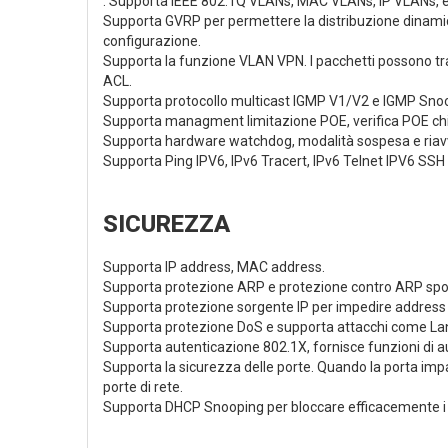
. Supporta IEEE 802.1Q VLANs, MAC VLANs, IP VLANs, e v
Supporta GVRP per permettere la distribuzione dinamica
configurazione.
Supporta la funzione VLAN VPN. I pacchetti possono t
ACL.
Supporta protocollo multicast IGMP V1/V2 e IGMP Snoop
Supporta managment limitazione POE, verifica POE chi
Supporta hardware watchdog, modalità sospesa e riavvio
Supporta Ping IPV6, IPv6 Tracert, IPv6 Telnet IPV6 SSH
SICUREZZA
Supporta IP address, MAC address.
Supporta protezione ARP e protezione contro ARP spoo
Supporta protezione sorgente IP per impedire address s
Supporta protezione DoS e supporta attacchi come Lan
Supporta autenticazione 802.1X, fornisce funzioni di au
Supporta la sicurezza delle porte. Quando la porta impa
porte di rete.
Supporta DHCP Snooping per bloccare efficacemente i se