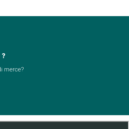
 ?
di merce?