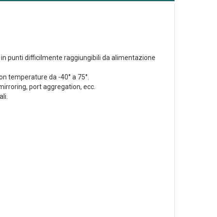
n punti difficilmente raggiungibili da alimentazione
con temperature da -40° a 75°.
rroring, port aggregation, ecc.
li.