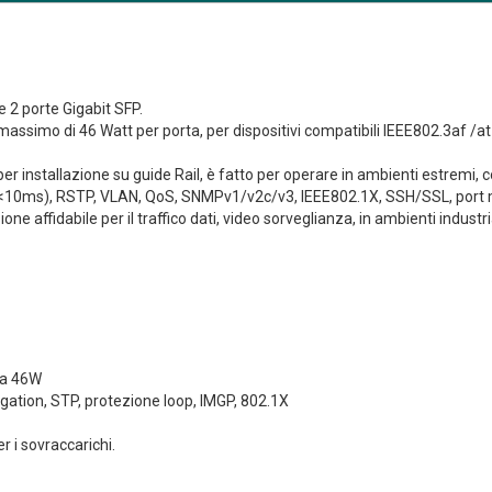
e 2 porte Gigabit SFP.
ssimo di 46 Watt per porta, per dispositivi compatibili IEEE802.3af /at i
er installazione su guide Rail, è fatto per operare in ambienti estremi, 
g <10ms), RSTP, VLAN, QoS, SNMPv1/v2c/v3, IEEE802.1X, SSH/SSL, port mi
e affidabile per il traffico dati, video sorveglianza, in ambienti industria
ta 46W
gation, STP, protezione loop, IMGP, 802.1X
r i sovraccarichi.