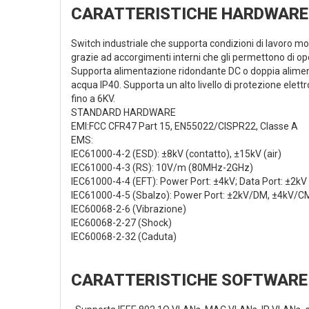
CARATTERISTICHE HARDWARE
Switch industriale che supporta condizioni di lavoro mo
grazie ad accorgimenti interni che gli permettono di op
Supporta alimentazione ridondante DC o doppia alimenta
acqua IP40. Supporta un alto livello di protezione elettr
fino a 6KV.
STANDARD HARDWARE
EMI:FCC CFR47 Part 15, EN55022/CISPR22, Classe A
EMS:
IEC61000-4-2 (ESD): ±8kV (contatto), ±15kV (air)
IEC61000-4-3 (RS): 10V/m (80MHz-2GHz)
IEC61000-4-4 (EFT): Power Port: ±4kV; Data Port: ±2kV
IEC61000-4-5 (Sbalzo): Power Port: ±2kV/DM, ±4kV/CM
IEC60068-2-6 (Vibrazione)
IEC60068-2-27 (Shock)
IEC60068-2-32 (Caduta)
CARATTERISTICHE SOFTWARE