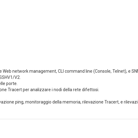
me Web network management, CLI command line (Console, Telnet), e S
 SSHV1/V2.
lle porte.
one Tracert per analizzare i nodi della rete difettosi.
vazione ping, monitoraggio della memoria, rilevazione Tracert, e rilevaz