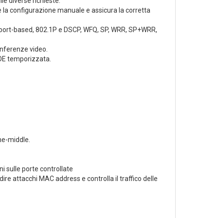
e diverse richieste.
e la configurazione manuale e assicura la corretta
à port-based, 802.1P e DSCP, WFQ, SP, WRR, SP+WRR,
onferenze video.
POE temporizzata.
he-middle.
i sulle porte controllate
e attacchi MAC address e controlla il traffico delle