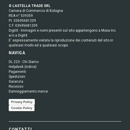
© LASTELLA TRADE SRL
Camera di Commercio di Bologna
REA n° 539359
P.I. 03695681209
C.F. 03695681209
DigitX - Immagini e nomi presenti sul sito appartengono a Moxa Inc.
e/o a DigitX
E' espressamente vietata la riproduzione dei contenuti del sito in
qualsiasi modo ed a qualsiasi scopo.
NAVIGA
DL 223 - Chi Siamo
Helpdesk (indice)
Pagamenti
Spedizioni
Garanzia
Recesso
Danneggiamento merce
Privacy Policy
Cookie Policy
CONTATTI