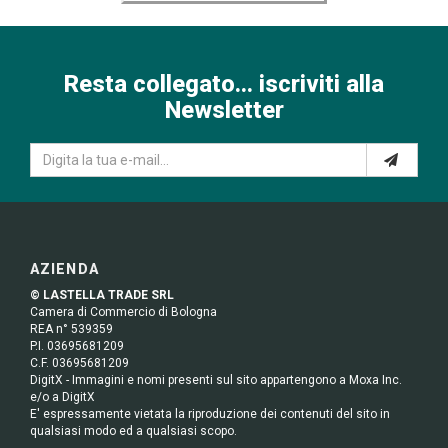
Resta collegato... iscriviti alla
Newsletter
AZIENDA
© LASTELLA TRADE SRL
Camera di Commercio di Bologna
REA n° 539359
P.I. 03695681209
C.F. 03695681209
DigitX - Immagini e nomi presenti sul sito appartengono a Moxa Inc.
e/o a DigitX
E' espressamente vietata la riproduzione dei contenuti del sito in
qualsiasi modo ed a qualsiasi scopo.