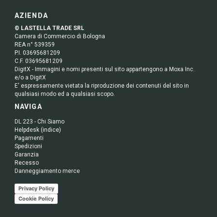
AZIENDA
© LASTELLA TRADE SRL
Camera di Commercio di Bologna
REA n° 539359
P.I. 03695681209
C.F. 03695681209
DigitX - Immagini e nomi presenti sul sito appartengono a Moxa Inc.
e/o a DigitX
E' espressamente vietata la riproduzione dei contenuti del sito in
qualsiasi modo ed a qualsiasi scopo.
NAVIGA
DL 223 - Chi Siamo
Helpdesk (indice)
Pagamenti
Spedizioni
Garanzia
Recesso
Danneggiamento merce
Privacy Policy
Cookie Policy