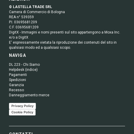
© LASTELLA TRADE SRL
Camera di Commercio di Bologna
REA n° 539359
P.I. 03695681209
C.F. 03695681209
DigitX - Immagini e nomi presenti sul sito appartengono a Moxa Inc.
e/o a DigitX
E' espressamente vietata la riproduzione dei contenuti del sito in
qualsiasi modo ed a qualsiasi scopo.
NAVIGA
DL 223 - Chi Siamo
Helpdesk (indice)
Pagamenti
Spedizioni
Garanzia
Recesso
Danneggiamento merce
Privacy Policy
Cookie Policy