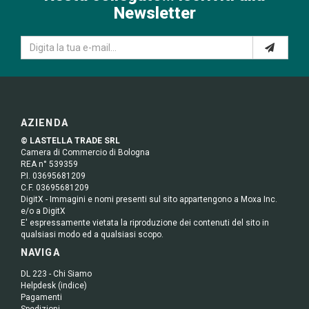
Newsletter
AZIENDA
© LASTELLA TRADE SRL
Camera di Commercio di Bologna
REA n° 539359
P.I. 03695681209
C.F. 03695681209
DigitX - Immagini e nomi presenti sul sito appartengono a Moxa Inc.
e/o a DigitX
E' espressamente vietata la riproduzione dei contenuti del sito in
qualsiasi modo ed a qualsiasi scopo.
NAVIGA
DL 223 - Chi Siamo
Helpdesk (indice)
Pagamenti