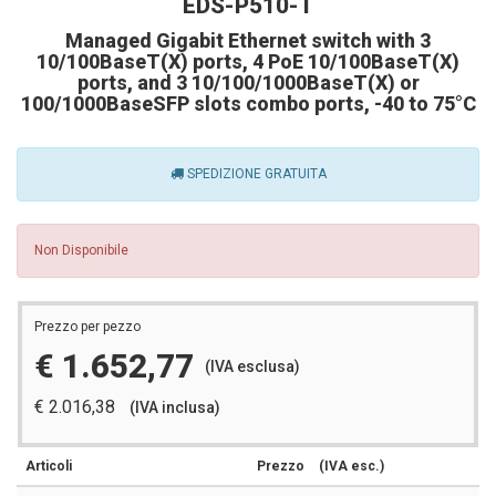
EDS-P510-T
Managed Gigabit Ethernet switch with 3
10/100BaseT(X) ports, 4 PoE 10/100BaseT(X)
ports, and 3 10/100/1000BaseT(X) or
100/1000BaseSFP slots combo ports, -40 to 75°C
SPEDIZIONE GRATUITA
Non Disponibile
Prezzo per pezzo
€ 1.652,77
(IVA esclusa)
€ 2.016,38
(IVA inclusa)
Articoli
Prezzo
(IVA esc.)