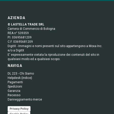
AZIENDA
© LASTELLA TRADE SRL
Camera di Commercio di Bologna
REA n° 539359
P.I. 03695681209
C.F. 03695681209
DigitX - Immagini e nomi presenti sul sito appartengono a Moxa Inc.
e/o a DigitX
E' espressamente vietata la riproduzione dei contenuti del sito in
qualsiasi modo ed a qualsiasi scopo.
NAVIGA
DL 223 - Chi Siamo
Helpdesk (indice)
Pagamenti
Spedizioni
Garanzia
Recesso
Danneggiamento merce
Privacy Policy