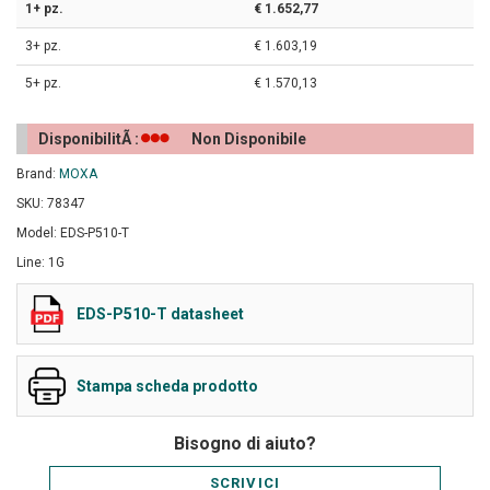
1+ pz.
€ 1.652,77
3+ pz.
€ 1.603,19
5+ pz.
€ 1.570,13
DisponibilitÃ :
Non Disponibile
Brand:
MOXA
SKU: 78347
Model: EDS-P510-T
Line: 1G
EDS-P510-T datasheet
Stampa scheda prodotto
Bisogno di aiuto?
SCRIVICI