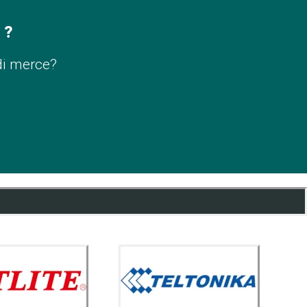
 ?
di merce?