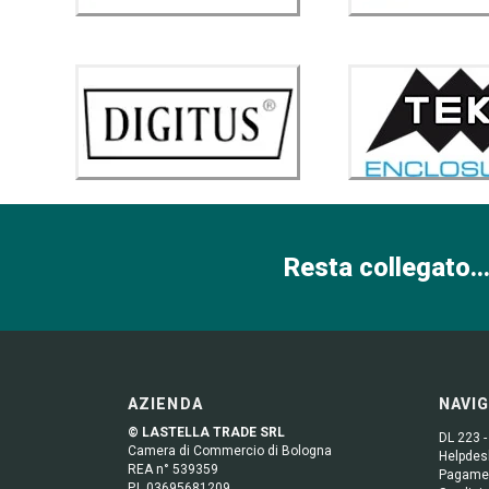
Resta collegato...
AZIENDA
NAVI
© LASTELLA TRADE SRL
DL 223 -
Camera di Commercio di Bologna
Helpdesk
REA n° 539359
Pagame
P.I. 03695681209