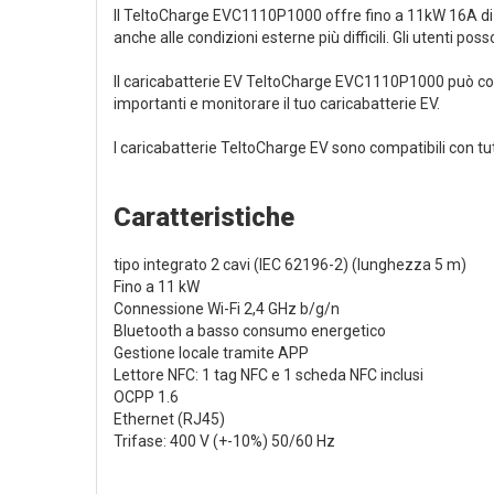
Il TeltoCharge EVC1110P1000 offre fino a 11kW 16A di ca
anche alle condizioni esterne più difficili. Gli utenti pos
Il caricabatterie EV TeltoCharge EVC1110P1000 può conn
importanti e monitorare il tuo caricabatterie EV.
I caricabatterie TeltoCharge EV sono compatibili con tutti 
Caratteristiche
tipo integrato 2 cavi (IEC 62196-2) (lunghezza 5 m)
Fino a 11 kW
Connessione Wi-Fi 2,4 GHz b/g/n
Bluetooth a basso consumo energetico
Gestione locale tramite APP
Lettore NFC: 1 tag NFC e 1 scheda NFC inclusi
OCPP 1.6
Ethernet (RJ45)
Trifase: 400 V (+-10%) 50/60 Hz