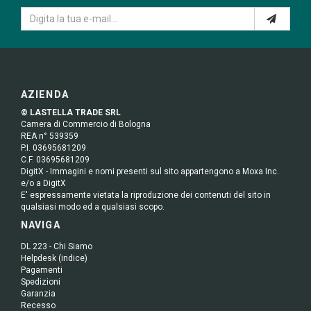
AZIENDA
© LASTELLA TRADE SRL
Camera di Commercio di Bologna
REA n° 539359
P.I. 03695681209
C.F. 03695681209
DigitX - Immagini e nomi presenti sul sito appartengono a Moxa Inc.
e/o a DigitX
E' espressamente vietata la riproduzione dei contenuti del sito in
qualsiasi modo ed a qualsiasi scopo.
NAVIGA
DL 223 - Chi Siamo
Helpdesk (indice)
Pagamenti
Spedizioni
Garanzia
Recesso