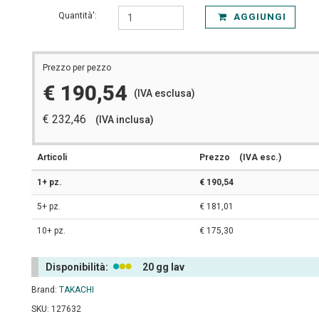
Quantità':
AGGIUNGI
Prezzo per pezzo
€ 190,54
(IVA esclusa)
€ 232,46
(IVA inclusa)
Articoli
Prezzo
(IVA esc.)
1+ pz.
€ 190,54
5+ pz.
€ 181,01
10+ pz.
€ 175,30
Disponibilità:
20 gg lav
Brand:
TAKACHI
SKU: 127632