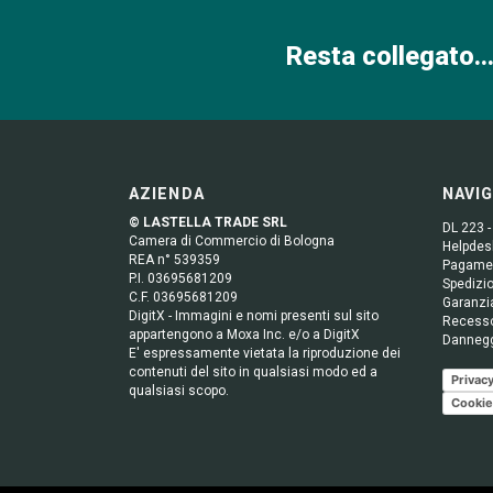
Resta collegato...
AZIENDA
NAVI
© LASTELLA TRADE SRL
DL 223 -
Camera di Commercio di Bologna
Helpdesk
REA n° 539359
Pagame
P.I. 03695681209
Spedizio
C.F. 03695681209
Garanzi
DigitX - Immagini e nomi presenti sul sito
Recess
appartengono a Moxa Inc. e/o a DigitX
Danneg
E' espressamente vietata la riproduzione dei
contenuti del sito in qualsiasi modo ed a
Privacy
qualsiasi scopo.
Cookie