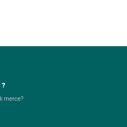
 ?
di merce?