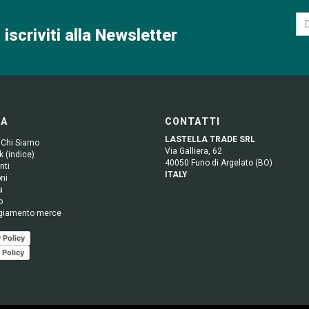
 iscriviti alla Newsletter
GA
CONTATTI
LASTELLA TRADE SRL
 Chi Siamo
Via Galliera, 62
 (indice)
40050 Funo di Argelato (BO)
nti
ITALY
ni
a
o
giamento merce
 Policy
 Policy