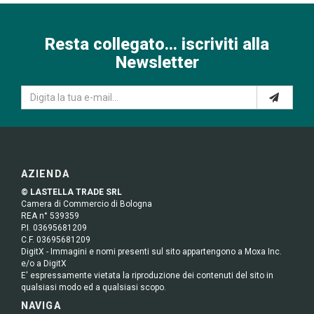
Resta collegato... iscriviti alla
Newsletter
AZIENDA
© LASTELLA TRADE SRL
Camera di Commercio di Bologna
REA n° 539359
P.I. 03695681209
C.F. 03695681209
DigitX - Immagini e nomi presenti sul sito appartengono a Moxa Inc.
e/o a DigitX
E' espressamente vietata la riproduzione dei contenuti del sito in
qualsiasi modo ed a qualsiasi scopo.
NAVIGA