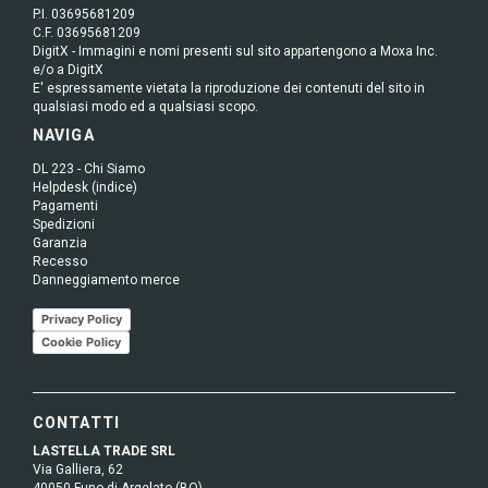
P.I. 03695681209
C.F. 03695681209
DigitX - Immagini e nomi presenti sul sito appartengono a Moxa Inc.
e/o a DigitX
E' espressamente vietata la riproduzione dei contenuti del sito in
qualsiasi modo ed a qualsiasi scopo.
NAVIGA
DL 223 - Chi Siamo
Helpdesk (indice)
Pagamenti
Spedizioni
Garanzia
Recesso
Danneggiamento merce
Privacy Policy
Cookie Policy
CONTATTI
LASTELLA TRADE SRL
Via Galliera, 62