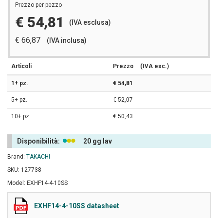
Prezzo per pezzo
€ 54,81
(IVA esclusa)
€ 66,87
(IVA inclusa)
Articoli
Prezzo
(IVA esc.)
1+ pz.
€ 54,81
5+ pz.
€ 52,07
10+ pz.
€ 50,43
Disponibilità:
20 gg lav
Brand:
TAKACHI
SKU: 127738
Model: EXHF14-4-10SS
EXHF14-4-10SS datasheet