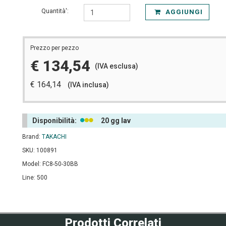
Quantità':
AGGIUNGI
Prezzo per pezzo
€ 134,54
(IVA esclusa)
€ 164,14
(IVA inclusa)
Disponibilità:
20 gg lav
Brand:
TAKACHI
SKU: 100891
Model: FC8-50-30BB
Line: 500
Prodotti Correlati