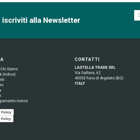
 iscriviti alla Newsletter
GA
CONTATTI
LASTELLA TRADE SRL
 Chi Siamo
Via Galliera, 62
 (indice)
40050 Funo di Argelato (BO)
nti
ITALY
ni
a
o
giamento merce
 Policy
 Policy