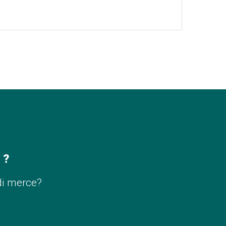
 ?
di merce?