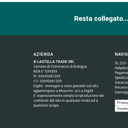
Resta collegato...
AZIENDA
NAVI
© LASTELLA TRADE SRL
DL 223 -
Camera di Commercio di Bologna
Helpdesk
REA n° 539359
Pagame
P.I. 03695681209
Spedizio
C.F. 03695681209
Garanzi
DigitX - Immagini e nomi presenti sul sito
Recess
appartengono a Moxa Inc. e/o a DigitX
Danneg
E' espressamente vietata la riproduzione dei
contenuti del sito in qualsiasi modo ed a
Privacy
qualsiasi scopo.
Cookie