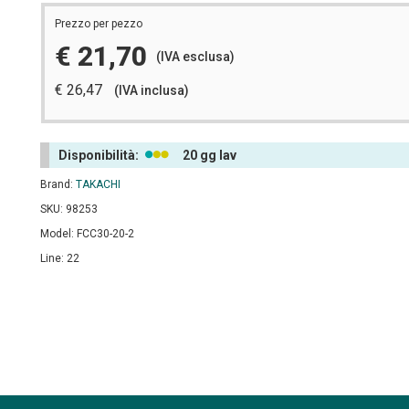
Prezzo per pezzo
€ 21,70
(IVA esclusa)
€ 26,47
(IVA inclusa)
Disponibilità:
20 gg lav
Brand:
TAKACHI
SKU: 98253
Model: FCC30-20-2
Line: 22