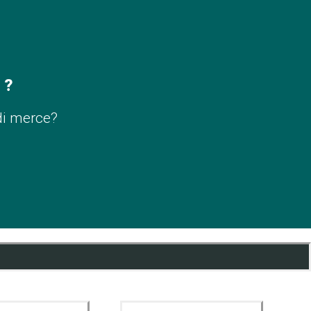
 ?
di merce?