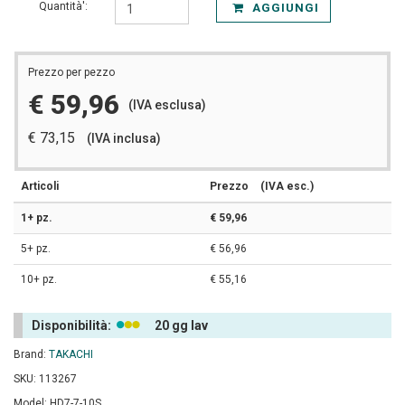
Quantità':
AGGIUNGI
Prezzo per pezzo
€ 59,96
(IVA esclusa)
€ 73,15
(IVA inclusa)
Articoli
Prezzo
(IVA esc.)
1+ pz.
€ 59,96
5+ pz.
€ 56,96
10+ pz.
€ 55,16
Disponibilità:
20 gg lav
Brand:
TAKACHI
SKU: 113267
Model: HD7-7-10S