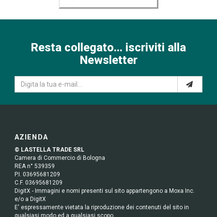
Resta collegato... iscriviti alla
Newsletter
AZIENDA
© LASTELLA TRADE SRL
Camera di Commercio di Bologna
REA n° 539359
P.I. 03695681209
C.F. 03695681209
DigitX - Immagini e nomi presenti sul sito appartengono a Moxa Inc.
e/o a DigitX
E' espressamente vietata la riproduzione dei contenuti del sito in
qualsiasi modo ed a qualsiasi scopo.