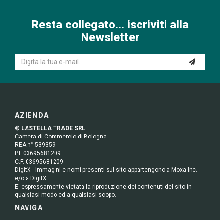
Resta collegato... iscriviti alla
Newsletter
AZIENDA
© LASTELLA TRADE SRL
Camera di Commercio di Bologna
REA n° 539359
P.I. 03695681209
C.F. 03695681209
DigitX - Immagini e nomi presenti sul sito appartengono a Moxa Inc.
e/o a DigitX
E' espressamente vietata la riproduzione dei contenuti del sito in
qualsiasi modo ed a qualsiasi scopo.
NAVIGA