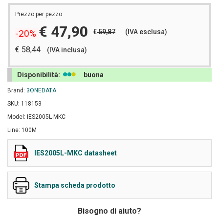
Prezzo per pezzo
€ 47,90
€
59,87
(IVA esclusa)
-20%
€ 58,44
(IVA inclusa)
Disponibilità:
buona
Brand:
3ONEDATA
SKU: 118153
Model: IES2005L-MKC
Line: 100M
IES2005L-MKC datasheet
Stampa scheda prodotto
Bisogno di aiuto?