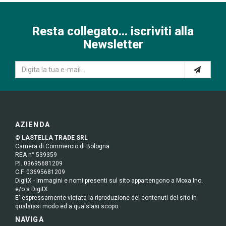
Resta collegato... iscriviti alla
Newsletter
AZIENDA
© LASTELLA TRADE SRL
Camera di Commercio di Bologna
REA n° 539359
P.I. 03695681209
C.F. 03695681209
DigitX - Immagini e nomi presenti sul sito appartengono a Moxa Inc.
e/o a DigitX
E' espressamente vietata la riproduzione dei contenuti del sito in
qualsiasi modo ed a qualsiasi scopo.
NAVIGA