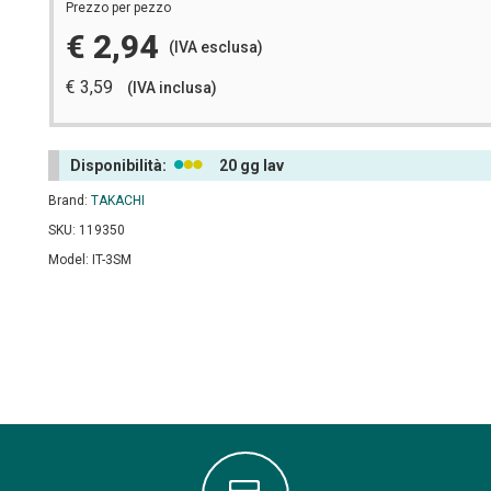
Prezzo per pezzo
€ 2,94
(IVA esclusa)
€ 3,59
(IVA inclusa)
Disponibilità:
20 gg lav
Brand:
TAKACHI
SKU: 119350
Model: IT-3SM