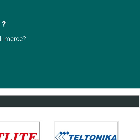
 ?
di merce?