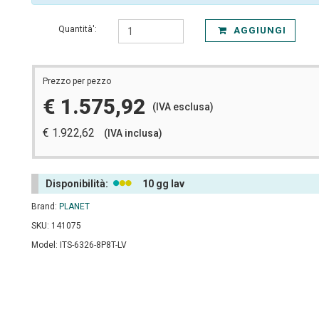
Quantità':
AGGIUNGI
Prezzo per pezzo
€ 1.575,92
(IVA esclusa)
€ 1.922,62
(IVA inclusa)
Disponibilità:
10 gg lav
Brand:
PLANET
SKU: 141075
Model: ITS-6326-8P8T-LV