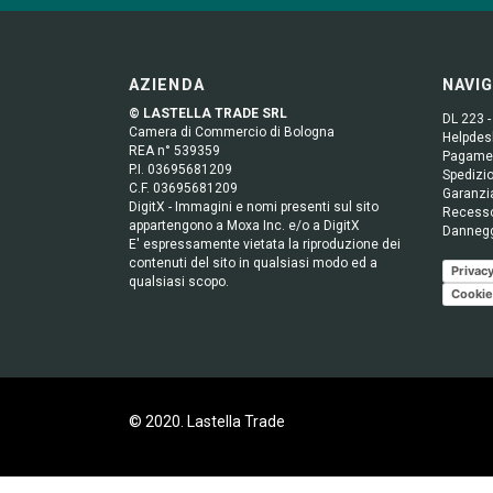
AZIENDA
NAVI
© LASTELLA TRADE SRL
DL 223 -
Camera di Commercio di Bologna
Helpdesk
REA n° 539359
Pagame
P.I. 03695681209
Spedizio
C.F. 03695681209
Garanzi
DigitX - Immagini e nomi presenti sul sito
Recess
appartengono a Moxa Inc. e/o a DigitX
Danneg
E' espressamente vietata la riproduzione dei
contenuti del sito in qualsiasi modo ed a
Privacy
qualsiasi scopo.
Cookie
© 2020. Lastella Trade