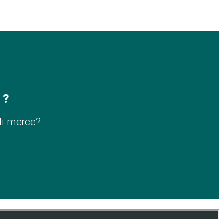
 ?
di merce?