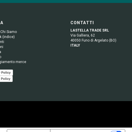
GA
CONTATTI
LASTELLA TRADE SRL
 Chi Siamo
Via Galliera, 62
 (indice)
40050 Funo di Argelato (BO)
nti
ITALY
ni
a
o
giamento merce
 Policy
 Policy