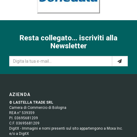
Resta collegato... iscriviti alla
Newsletter
AZIENDA
© LASTELLA TRADE SRL
Camera di Commercio di Bologna
REA n° 539359
P.I. 03695681209
C.F. 03695681209
DigitX - Immagini e nomi presenti sul sito appartengono a Moxa Inc.
e/o a DigitX