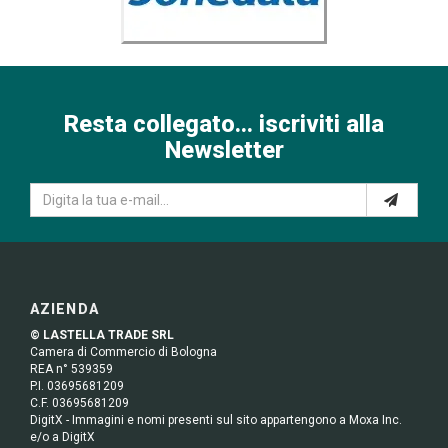
Resta collegato... iscriviti alla
Newsletter
AZIENDA
© LASTELLA TRADE SRL
Camera di Commercio di Bologna
REA n° 539359
P.I. 03695681209
C.F. 03695681209
DigitX - Immagini e nomi presenti sul sito appartengono a Moxa Inc.
e/o a DigitX