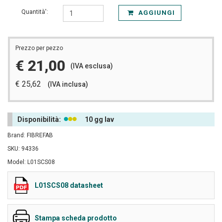
Quantità':
AGGIUNGI
Prezzo per pezzo
€ 21,00
(IVA esclusa)
€ 25,62
(IVA inclusa)
Disponibilità:
10 gg lav
Brand: FIBREFAB
SKU: 94336
Model: L01SCS08
L01SCS08 datasheet
Stampa scheda prodotto