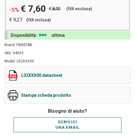
€ 7,60
€
8,00
(IVA esclusa)
-5%
€ 9,27
(IVA inclusa)
Disponibilità:
ottima
Brand: FIBREFAB
SKU: 94553
Model: L02XXX00
L02XXX00 datasheet
Stampa scheda prodotto
Bisogno di aiuto?
SCRIVICI
UNA EMAIL