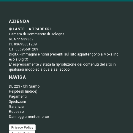
AZIENDA
© LASTELLA TRADE SRL
Camera di Commercio di Bologna
REA n° 539359
P.I. 03695681209
C.F. 03695681209
DigitX - Immagini e nomi presenti sul sito appartengono a Moxa Inc.
e/o a DigitX
E' espressamente vietata la riproduzione dei contenuti del sito in
qualsiasi modo ed a qualsiasi scopo.
NAVIGA
DL 223 - Chi Siamo
Helpdesk (indice)
Pagamenti
Spedizioni
Garanzia
Recesso
Danneggiamento merce
Privacy Policy