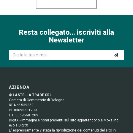
Resta collegato... iscriviti alla
Newsletter
AZIENDA
© LASTELLA TRADE SRL
Camera di Commercio di Bologna
REA n° 539359
P.I. 03695681209
C.F. 03695681209
DigitX - Immagini e nomi presenti sul sito appartengono a Moxa Inc.
e/o a DigitX
E' espressamente vietata la riproduzione dei contenuti del sito in